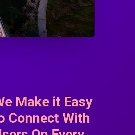
e Make it Easy
o Connect With
sers On Every