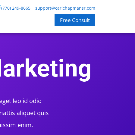
(770) 249-8665
support@carlchapmansr.com
Free Consult
Marketing
eget leo id odio
attis aliquet quis
nissim enim.