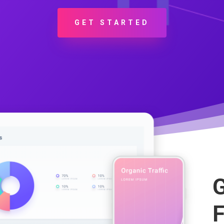
GET STARTED
G
F