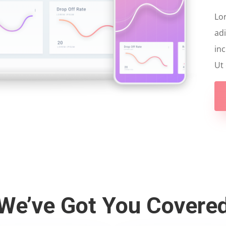
Lo
adi
inc
Ut
We’ve Got You Covere