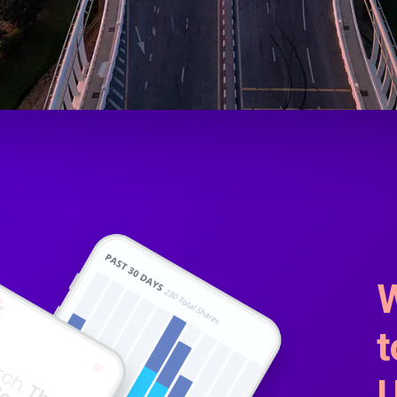
W
t
U